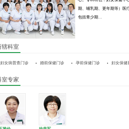
期、哺乳期、更年期等）医
包括青少期…
所辖科室
妇女病普查门诊
婚前保健门诊
孕前保健门诊
妇女保健
科室专家
王雅伶
徐燕军