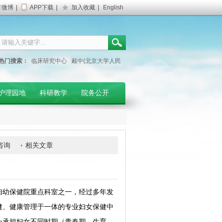
方微博
|
APP下载
|
加入收藏
|
English
热门搜索：
临床研究中心
戴中(北京大学人民
医院专家)
妇产科门诊
护理园地
科研教学
院务公开
咨询
相关文章
妇幼保健院重点科室之一，经过多年发
健、健康管理于一体的专业妇女保健中
心承担妇女不同时期（青春期、生育