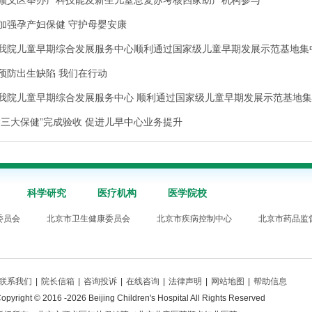
顺义区举办产科技能及新生儿窒息复苏考核四家助产机构参与
加强孕产妇保健 守护母婴安康
我院儿童早期综合发展服务中心顺利通过国家级儿童早期发展示范基地集
预防出生缺陷 我们在行动
我院儿童早期综合发展服务中心 顺利通过国家级儿童早期发展示范基地
“三大保健”完成验收 促进儿早中心业务提升
科学研究
医疗机构
医学院校
委员会
北京市卫生健康委员会
北京市疾病控制中心
北京市药品监
联系我们
|
院长信箱
|
咨询投诉
|
在线咨询
|
法律声明
|
网站地图
|
帮助信息
opyright © 2016 -2026 Beijing Children's Hospital All Rights Reserved