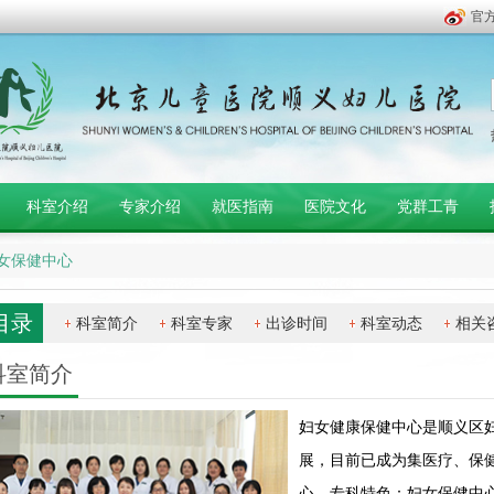
官
科室介绍
专家介绍
就医指南
医院文化
党群工青
女保健中心
目录
科室简介
科室专家
出诊时间
科室动态
相关
科室简介
妇女健康保健中心是顺义区
展，目前已成为集医疗、保
心。专科特色：妇女保健中