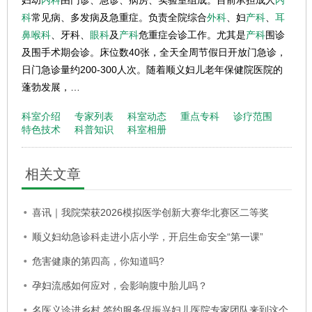
妇幼
内科
由门诊、急诊、病房、实验室组成。目前承担成人
内
科
常见病、多发病及急重症。负责全院综合
外科
、妇
产科
、
耳
鼻喉科
、牙科、
眼科
及
产科
危重症会诊工作。尤其是
产科
围诊
及围手术期会诊。床位数40张，全天全周节假日开放门急诊，
日门急诊量约200-300人次。随着顺义妇儿老年保健院医院的
蓬勃发展，…
科室介绍
专家列表
科室动态
重点专科
诊疗范围
特色技术
科普知识
科室相册
相关文章
喜讯｜我院荣获2026模拟医学创新大赛华北赛区二等奖
顺义妇幼急诊科走进小店小学，开启生命安全“第一课”
危害健康的第四高，你知道吗?
孕妇流感如何应对，会影响腹中胎儿吗？
名医义诊进乡村 签约服务促振兴妇儿医院专家团队来到这个