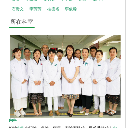
石贵文
李芳芳
桂德裕
李俊淼
所在科室
内科