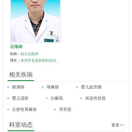
石海涛
职称：
副主任医师
擅长：
各类常见皮肤病的诊治…
相关疾病
银屑病
荨麻疹
婴儿血管瘤
婴儿湿疹
白癜风
传染性软疣
丘疹性荨麻疹
寻常疣
科室动态
更多>>