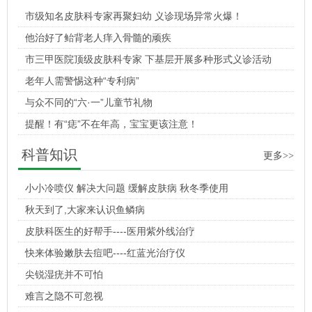
市级知名皮肤科专家再聚妇幼 义诊现场异常火爆！
他治好了鲐背老人痒入骨髓的顽疾
市三甲医院顶级皮肤科专家 下基层开展多种形式义诊活动
老年人需警惕这种“专利病”
与众不同的“六·一”儿童节礼物
提醒！有“痣”不在年高，宝宝更该注意！
科普知识
更多>>
小小冷喷仪 解决大问题 缓解皮肤病 秋冬季使用
秋天到了,大家来认识鱼鳞病
皮肤科医生的好帮手----医用紫外线治疗
快来体验嫩肤去痘吧----红蓝光治疗仪
尖锐湿疣并不可怕
难言之隐不可忽视