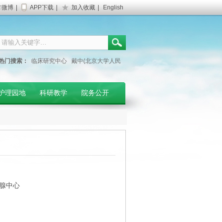
方微博
|
APP下载
|
加入收藏
|
English
热门搜索：
临床研究中心
戴中(北京大学人民
医院专家)
妇产科门诊
护理园地
科研教学
院务公开
状腺中心