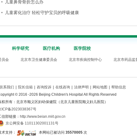
儿童鼻骨骨折怎么办
儿童雾化治疗 轻松守护宝贝的呼吸健康
科学研究
医疗机构
医学院校
委员会
北京市卫生健康委员会
北京市疾病控制中心
北京市药品监
联系我们
|
院长信箱
|
咨询投诉
|
在线咨询
|
法律声明
|
网站地图
|
帮助信息
opyright © 2016 -2026 Beijing Children's Hospital All Rights Reserved
版权所有：北京市顺义区妇幼保健院（北京儿童医院顺义妇儿医院）
京ICP备2023038367号
工信部链接：
http://www.beian.miit.gov.cn
京公网安备 11011302001131号
技术支持：
本网站已被访问
35570005
次