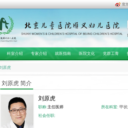
官
科室介绍
专家介绍
就医指南
医院文化
党群工青
刘原虎
刘原虎 简介
刘原虎
职称:
主任医师
所在科室:
甲
社会任职: