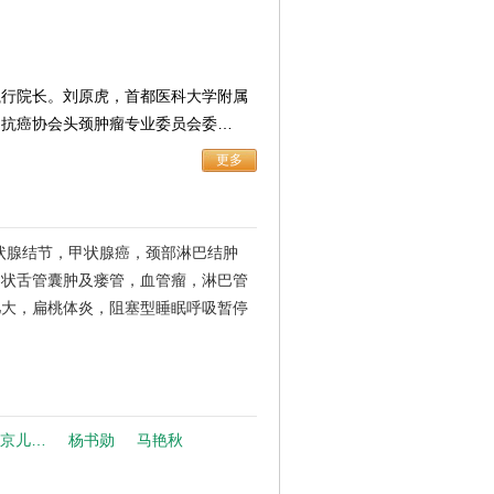
执行院长。刘原虎，首都医科大学附属
国抗癌协会头颈肿瘤专业委员会委…
更多
状腺结节，甲状腺癌，颈部淋巴结肿
甲状舌管囊肿及瘘管，血管瘤，淋巴管
肥大，扁桃体炎，阻塞型睡眠呼吸暂停
北京儿…
杨书勋
马艳秋