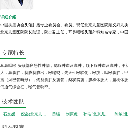
详细介绍
中国抗癌协会头颈肿瘤专业委员会、委员。现任北京儿童医院顺义妇儿
北京儿童医院院长助理，院办副主任，耳鼻咽喉头颈外科知名专家，中
专家特长
耳鼻咽喉-头颈部良恶性肿物，腮腺肿瘤及囊肿，颌下腺肿瘤及囊肿，甲
大，鼻囊肿，脑膜脑膨出，喉喘鸣，先天性喉软化，喉蹼，咽喉囊肿，
瘤（淋巴管畸形），鳃裂囊肿及瘘管，梨状窝瘘，腺样体肥大，扁桃体
低通气综合征，喉气管狭窄。
技术团队
石文媛
倪鑫(北京儿…
勇强
刘原虎
孙浩(北京儿…
陈敏(
所在科室