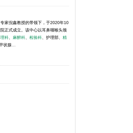
专家倪鑫教授的带领下，于2020年10
医院正式成立。该中心以耳鼻咽喉头颈
病理科
、
麻醉科
、
检验科
、护理部、
精
甲状腺…