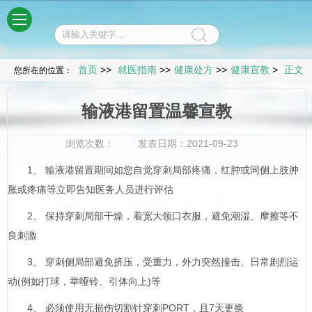
菜单
首页
>>
就医指南
>>
健康处方
>>
健康宣教
>
正文
您所在的位置：
输液港留置温馨宣教
浏览次数：
发表日期：2021-09-23
1、 输液港留置期间如您自觉穿刺局部疼痛，红肿或同侧上肢肿
胀或疼痛等立即告知医务人员进行评估
2、 保持穿刺局部干燥，着宽大领口衣服，避免潮湿、摩擦等不
良刺激
3、 穿刺侧局部避免挤压，受重力，外力突然撞击、日常剧烈运
动(例如打球，举哑铃、引体向上)等
4、 必须使用无损伤切割针穿刺PORT，且7天更换