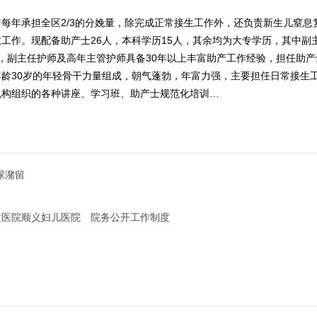
房
每年承担全区2/3的分娩量，除完成正常接生工作外，还负责新生儿窒
工作。现配备助产士26人，本科学历15人，其余均为大专学历，其中副主
，副主任护师及高年主管护师具备30年以上丰富助产工作经验，担任助
年龄30岁的年轻骨干力量组成，朝气蓬勃，年富力强，主要担任日常接生
机构组织的各种讲座、学习班、助产士规范化培训…
尿潴留
童医院顺义妇儿医院 院务公开工作制度