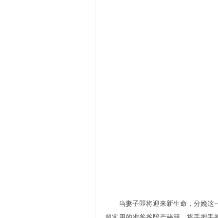
当妻子即将迎来新生命，分娩这一人
超实用的准爸爸陪产秘籍，将手把手