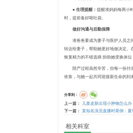
●
生理提醒：
提醒准妈妈每两小
时，提前备好呕吐袋。
做好沟通与后勤保障
准爸爸要成为妻子与医护人员之间沟
转达给妻子，帮助她更好地做决定。在
恢复精力的不错选择;协助她变换体
陪产过程虽然辛苦，但每一份付出都
依靠，与她一起共同迎接新生命的到
分享到：
上一篇：
儿童皮肤出现小肿物怎么办
下一篇：
某知名演员直播时晕倒：夏
相关科室