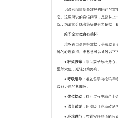
记录宫缩情况是准爸爸陪产的重要任
息。这里所说的宫缩间隔，是指从上
况，为后续分娩决策提供有力依据，
给予全方位身心关怀
准爸爸自身保持放松，是帮助妻子放
她的心理负担。准爸爸可以通过以下
●
轻柔按摩：
帮助妻子放松身心
里等穴位，减轻分娩疼痛。
●
呼吸引导：
准爸爸学习拉玛泽呼吸
缓解身体的紧绷感。
●
体位协助：
待产过程中助产士
●
语言鼓励：
用温暖且充满鼓励的
●
环境调节：
布置安静舒适的分