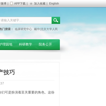
方微博
|
APP下载
|
加入收藏
|
English
热门搜索：
临床研究中心
戴中(北京大学人民
医院专家)
妇产科门诊
护理园地
科研教学
院务公开
产技巧
437
们可是扮演着至关重要的角色。这份