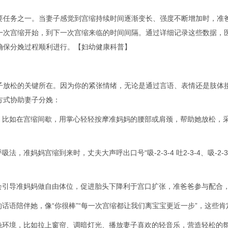
务之一。当妻子感觉到宫缩持续时间逐渐变长、强度不断增加时，准爸
一次宫缩开始，到下一次宫缩来临的时间间隔。通过详细记录这些数据，
确保分娩过程顺利进行。【妇幼健康科普】
松的关键所在。因为你的紧张情绪，无论是通过言语、表情还是肢体接
方式协助妻子分娩：
。比如在宫缩间歇，用掌心轻轻按摩准妈妈的腰部或肩颈，帮助她放松，
法，准妈妈宫缩到来时，丈夫大声呼出口号“吸-2-3-4 吐2-3-4、吸-2-
会引导准妈妈做自由体位，促进胎头下降利于宫口扩张，准爸爸参与配合
话语陪伴她，像“你很棒”“每一次宫缩都让我们离宝宝更近一步”，这些
娩环境，比如拉上窗帘、调暗灯光、播放妻子喜欢的轻音乐，营造轻松的