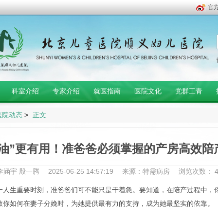
官
科室介绍
专家介绍
就医指南
医院文化
党群工青
医院动态
>
正文
加油”更有用！准爸爸必须掌握的产房高效陪
李涵宇 殷一腾
2025-06-25 14:57:19
来源：特需病房
浏览次数：
生重要时刻，准爸爸们可不能只是干着急。要知道，在陪产过程中，你
教你如何在妻子分娩时，为她提供最有力的支持，成为她最坚实的依靠。