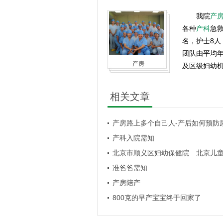
我院
产
各种
产科
急救
名，护士8人
团队由平均
产房
及区级妇幼
相关文章
产房路上多个自己人-产后如何预防
产科入院需知
北京市顺义区妇幼保健院 北京儿
准爸爸需知
产房陪产
800克的早产宝宝终于回家了