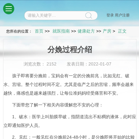
菜单
登录
用户注册
首页
>>
就医指南
>>
健康处方
>>
产房
>
正文
您所在的位置：
分娩过程介绍
浏览次数：
2152
发表日期：2022-01-07
孩子即将要分娩前，宝妈会有一定的分娩前兆，比如见红、破
水、宫缩。整个过程时间不定。尤其是临产之后的宫缩，频率会越来
越快，痛感也是越来越强烈，让每位准妈妈经受痛苦和不安。
下面带您了解一下相关内容缓解您不安的心理：
1、破水：医学上叫胎膜早破，指阴道流出不粘稠的液体，此时应
立即通知医护人员。
2、见红：一般见红在分娩前24-48小时，是分娩即将开始的比较