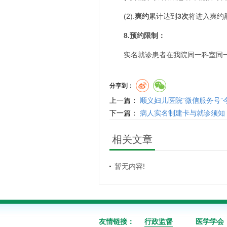
(2).
爽约
累计达到
3次
将进入爽约
8.预约限制：
实名就诊患者在我院同一科室同一天
分享到：
上一篇：
顺义妇儿医院“微信服务号
下一篇：
病人实名制建卡与就诊须知
相关文章
暂无内容!
友情链接：
行政监督
医学学会