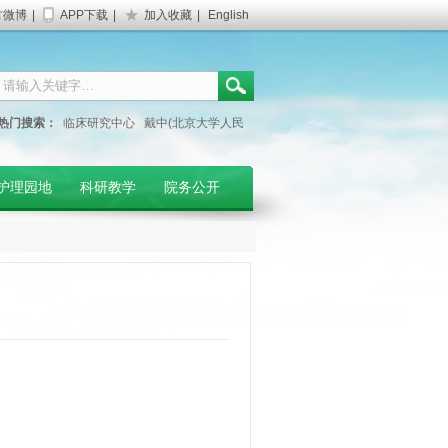
方微博
|
APP下载
|
加入收藏
|
English
热门搜索：
临床研究中心
戴中(北京大学人民
医院专家)
妇产科门诊
护理园地
科研教学
院务公开