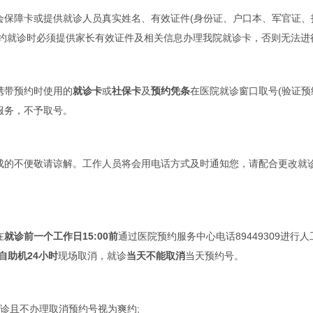
障卡或提供就诊人员真实姓名、有效证件(身份证、户口本、军官证、护
预约就诊时必须提供家长有效证件及相关信息办理我院就诊卡，否则无法进
带预约时使用的
就诊卡
或
社保卡
及
预约凭条
在医院就诊窗口取号(验证预
服务，不予取号。
不便敬请谅解。工作人员将会用电话方式及时通知您，请配合更改就诊
在
就诊前一个工作日15:00前
通过医院预约服务中心电话89449309进行
自助机24小时
现场取消，就诊
当天不能取消
当天预约号。
诊且不办理取消预约号视为爽约;