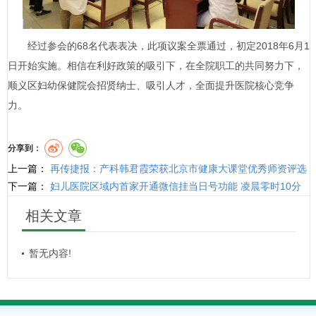
经过参会的68名代表表决，此项议案全票通过，初定2018年6月1
日开始实施。相信在利好政策的吸引下，在全院职工的共同努力下，
顺义区妇幼保健院会招贤纳士、吸引人才，全面提升医院核心竞争
力。
分享到：
上一篇：
再传捷报：产科韩君霞荣获北京市健康大课堂优秀师资评选
二等奖
下一篇：
妇儿医院区域内首家开通微信挂当日号功能 凌晨零时10分
就可以挂号啦
相关文章
暂无内容!