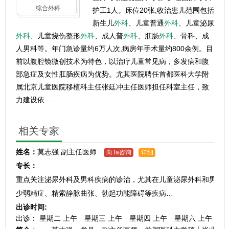
综合外科
护工1人。床位20张,收治患儿范围包括
新生儿
外科
、儿童普通
外科
、儿童泌尿
外科
、儿童烧伤整形
外科
、成人普
外科
、肛肠
外科
、骨科、成
人男科等。年门急诊量约6万人次,病房年手术量约800余例。目
前以腹腔镜微创技术为特色，以治疗儿童常见病，多发病和腹
部急症及女性肛肠疾病为优势。尤其医院聘任首都医科大学附
属北京儿童医院移植科主任张廷冲主任医师担任科室主任，致
力建设依…
相关专家
姓名：
莫志强
副主任医师
向Ta咨询
详细
专长：
重点关注泌尿外科及男科疾病的诊治，尤其在儿童泌尿外科和男科
少弱精症、精索静脉曲张、勃起功能障碍等疾病…
出诊时间:
出诊：
星期二 上午
星期三 上午
星期四 上午
星期六 上午
星